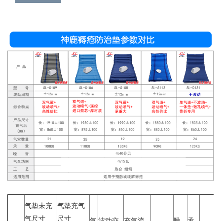
气垫未充
气垫充气
气尺寸
尺寸
气
波动交
充气流
噪
承