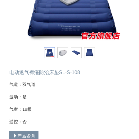
电动透气褥疮防治床垫SL-S-108
气道：双气道
波动：是
气室：19根
遥控：否
产品咨询