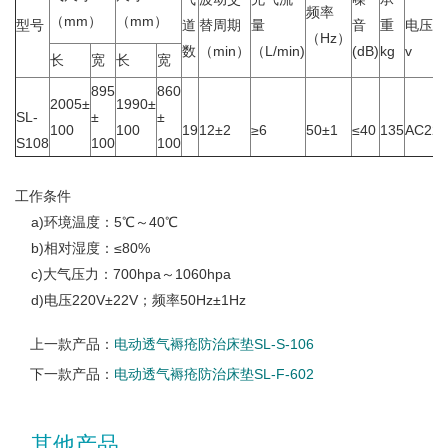
频率
（mm）
（mm）
型号
道
替周期
量
音
重
电压
（Hz）
数
（min）
（L/min)
(dB)
kg
v
长
宽
长
宽
895
860
2005±
1990±
SL-
±
±
100
100
19
12±2
≥6
50±1
≤40
135
AC220
S108
100
100
工作条件
a)环境温度：5℃～40℃
b)相对湿度：≤80%
c)大气压力：700hpa～1060hpa
d)电压220V±22V；频率50Hz±1Hz
上一款产品：
电动透气褥疮防治床垫SL-S-106
下一款产品：
电动透气褥疮防治床垫SL-F-602
其他产品